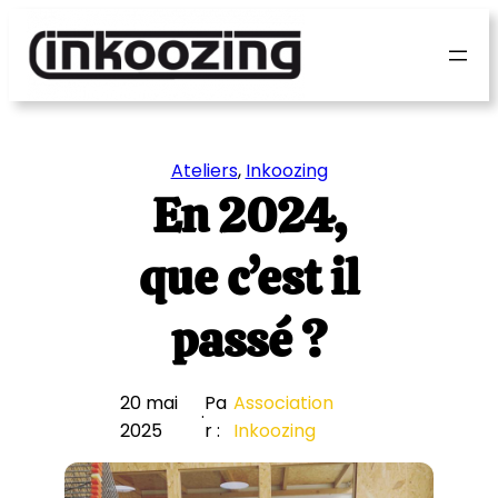
Panneau de gestion des cookies
Ateliers
, 
Inkoozing
En 2024,
que c’est il
passé ?
20 mai
Pa
Association
·
2025
r :
Inkoozing