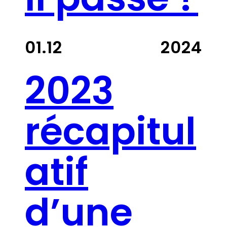
01.12
2024
2023
récapitul
atif
d’une