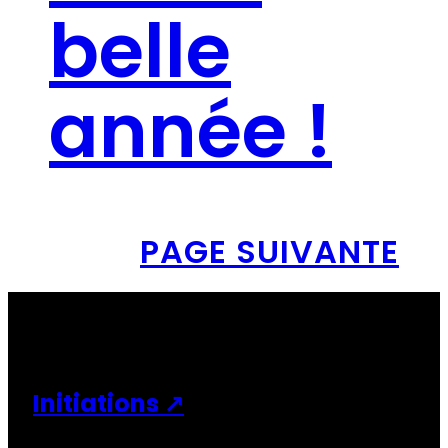
belle
année !
PAGE SUIVANTE
Initiations ↗