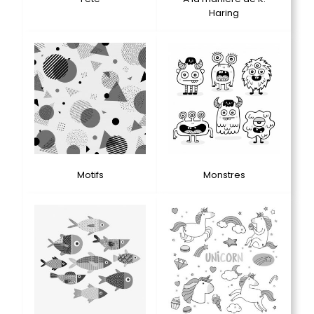
Haring
Motifs
Monstres