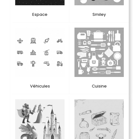
Espace
Smiley
Véhicules
Cuisine