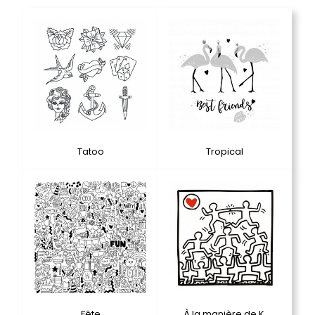
Tatoo
Tropical
Fête
À la manière de K.