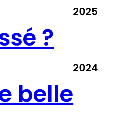
2025
ssé ?
2024
e belle