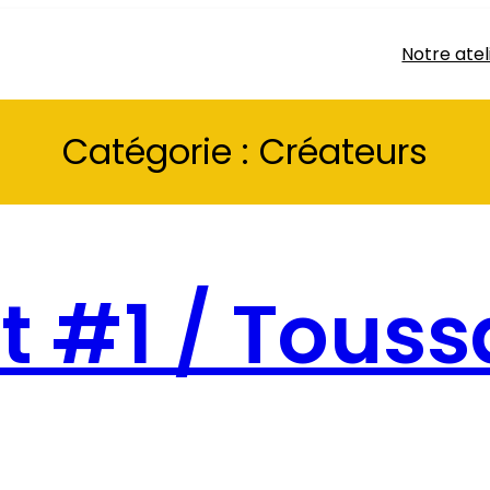
Notre atel
Catégorie :
Créateurs
t #1 / Touss