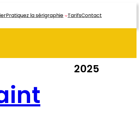
ier
Pratiquez la sérigraphie
Tarifs
Contact
2025
aint